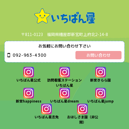
〒811-0123 福岡県糟屋郡新宮町上府北2-14-8
お気軽にお問い合わせ下さい
092-963-4300
お問い合わせ
いちばん星公式
訪問看護ステーション
新宮きらら園
いちばん星
新宮happiness
いちばん星dream
いちばん星jump
いちばん星志免
おほしさま園（非公
開）