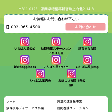
〒811-0123 福岡県糟屋郡新宮町上府北2-14-8
お気軽にお問い合わせ下さい
092-963-4300
お問い合わせ
いちばん星公式
訪問看護ステーション
新宮きらら園
いちばん星
新宮happiness
いちばん星dream
いちばん星jump
いちばん星志免
おほしさま園（非公
開）
ホーム
児童発達支援事業
放課後等デイサービス事業
訪問看護ステーション