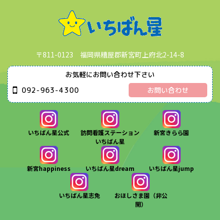
〒811-0123 福岡県糟屋郡新宮町上府北2-14-8
お気軽にお問い合わせ下さい
092-963-4300
お問い合わせ
いちばん星公式
訪問看護ステーション
新宮きらら園
いちばん星
新宮happiness
いちばん星dream
いちばん星jump
いちばん星志免
おほしさま園（非公
開）