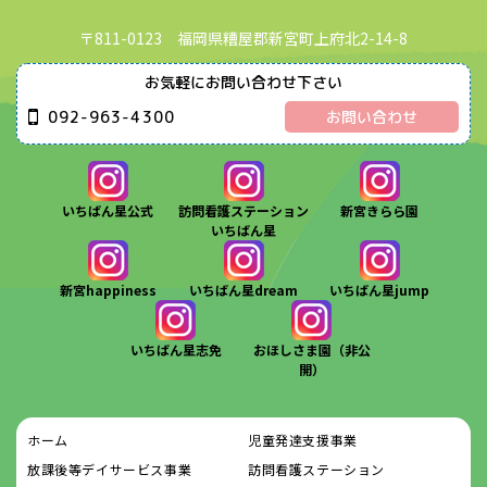
〒811-0123 福岡県糟屋郡新宮町上府北2-14-8
お気軽にお問い合わせ下さい
092-963-4300
お問い合わせ
いちばん星公式
訪問看護ステーション
新宮きらら園
いちばん星
新宮happiness
いちばん星dream
いちばん星jump
いちばん星志免
おほしさま園（非公
開）
ホーム
児童発達支援事業
放課後等デイサービス事業
訪問看護ステーション