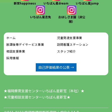
新宮happiness
いちばん星dream
いちばん星jump
いちばん星志免
おほしさま園（非公
開）
ホーム
児童発達支援事業
放課後等デイサービス事業
訪問看護ステーション
相談支援事業
スタッフ紹介
採用情報
自己評価結果の公表 →
★福岡療育支援センターいちばん星新宮（本社）★
​​​​​​​★児童相談支援センターいちばん星新宮★