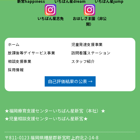
新宮happiness
いちばん星dream
いちばん星jump
いちばん星志免
おほしさま園（非公
開）
ホーム
児童発達支援事業
放課後等デイサービス事業
訪問看護ステーション
相談支援事業
スタッフ紹介
採用情報
自己評価結果の公表 →
★福岡療育支援センターいちばん星新宮（本社）★
​​​​​​​★児童相談支援センターいちばん星新宮★
〒811-0123 福岡県糟屋郡新宮町上府北2-14-8