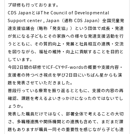
プ研修も行っております。
CDS JapanとはThe Council of Developmental
Support center , Japan（通称 CDS Japan）全国児童発
達支援協議会（略称「発支協」）という団体で成長・発達
が気になる子どもとその家族への様々な発達支援活動を行
うとともに、その質的向上・発展と社員相互の連携・交流
を図りながら、福祉の維持・向上に貢献することを目的と
しています。
今回2日間の研修でICF-CYやF-wordsの概要や支援内容・
支援者の持つべき視点を学び2日目にいちばん星からも演
題を発表させていただきました。
普段行っている療育を振り返るとともに、支援の内容の再
確認、課題を考えるよいきっかけになったのではないでし
ょうか。
発表した職員だけではなく、部署全体で考えることの大切
さ、多職種連携や関係機関との連携も含めて、まだまだ課
題もありますが職員一同その重要性を感じながら子ども達