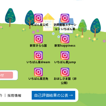
いちばん星公式
訪問看護ステーシ
ョン いちばん星
新宮きらら園
新宮happiness
いちばん星dream
いちばん星jump
わせ
いちばん星志免
おほしさま園（非
公開）
自己評価結果の公表 →
介
採用情報