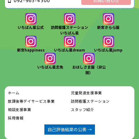
092-963-4300
お問い合わせ
いちばん星公式
訪問看護ステーション
新宮きらら園
いちばん星
新宮happiness
いちばん星dream
いちばん星jump
いちばん星志免
おほしさま園（非公
開）
ホーム
児童発達支援事業
放課後等デイサービス事業
訪問看護ステーション
相談支援事業
スタッフ紹介
採用情報
自己評価結果の公表 →