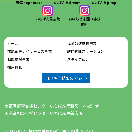
新宮happiness
いちばん星dream
いちばん星jump
いちばん星志免
おほしさま園（非公
開）
ホーム
児童発達支援事業
放課後等デイサービス事業
訪問看護ステーション
相談支援事業
スタッフ紹介
採用情報
自己評価結果の公表 →
★福岡療育支援センターいちばん星新宮（本社）★
​​​​​​​★児童相談支援センターいちばん星新宮★
〒811-0123 福岡県糟屋郡新宮町上府北2-14-8